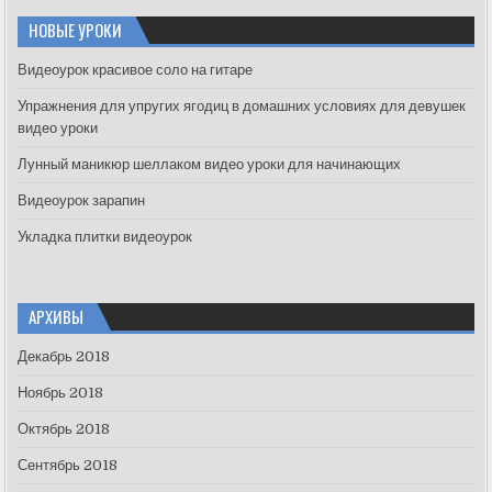
r
c
НОВЫЕ УРОКИ
h
f
Видеоурок красивое соло на гитаре
o
Упражнения для упругих ягодиц в домашних условиях для девушек
r
видео уроки
:
Лунный маникюр шеллаком видео уроки для начинающих
Видеоурок зарапин
Укладка плитки видеоурок
АРХИВЫ
Декабрь 2018
Ноябрь 2018
Октябрь 2018
Сентябрь 2018