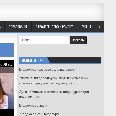
А
ОБРАЗОВАНИЕ
СТРОИТЕЛЬСТВО И РЕМОНТ
ТАНЦЫ
S
e
a
r
c
НОВЫЕ УРОКИ
м звук
h
f
Видеоурок красивое соло на гитаре
o
Упражнения для упругих ягодиц в домашних
r
условиях для девушек видео уроки
:
Лунный маникюр шеллаком видео уроки для
начинающих
Видеоурок зарапин
Укладка плитки видеоурок