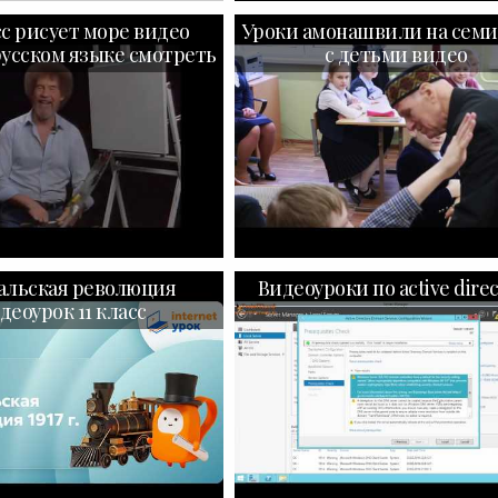
сс рисует море видео
Уроки амонашвили на семи
русском языке смотреть
с детьми видео
альская революция
Видеоуроки по active direc
деоурок 11 класс