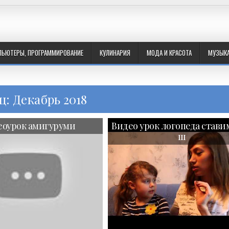
ПЬЮТЕРЫ, ПРОГРАММИРОВАНИЕ
КУЛИНАРИЯ
МОДА И КРАСОТА
МУЗЫК
ц: Декабрь 2018
еоурок амигуруми
Видео урок логопеда стави
ш