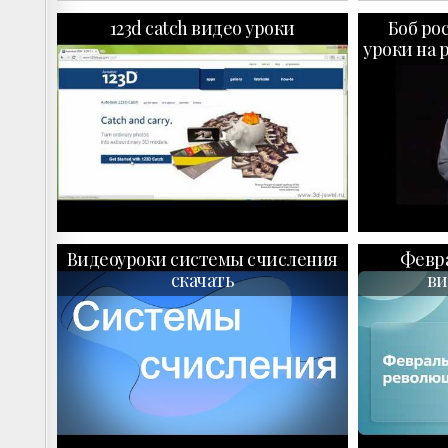
123d catch видео уроки
Боб ро
уроки на 
Видеоуроки системы счисления
Февр
скачать
ви