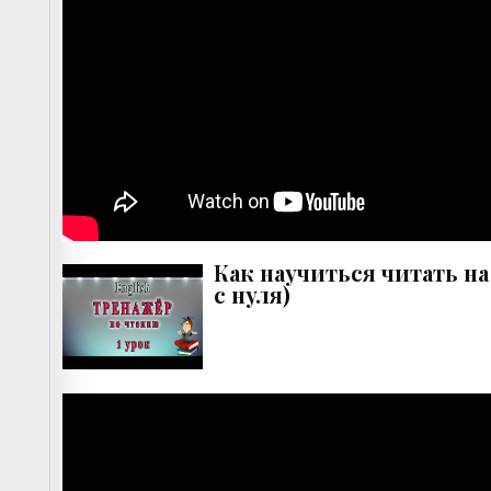
Как научиться читать на
с нуля)