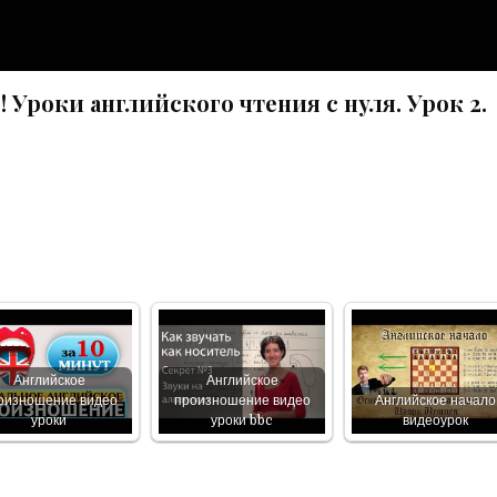
роки английского чтения с нуля. Урок 2.
Английское
Английское
оизношение видео
произношение видео
Английское начало
уроки
уроки bbc
видеоурок