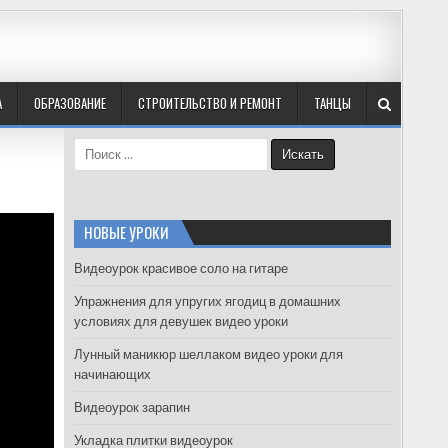
А
ОБРАЗОВАНИЕ
СТРОИТЕЛЬСТВО И РЕМОНТ
ТАНЦЫ
S
e
a
r
c
НОВЫЕ УРОКИ
h
f
Видеоурок красивое соло на гитаре
o
Упражнения для упругих ягодиц в домашних
r
условиях для девушек видео уроки
:
Лунный маникюр шеллаком видео уроки для
начинающих
Видеоурок зарапин
Укладка плитки видеоурок