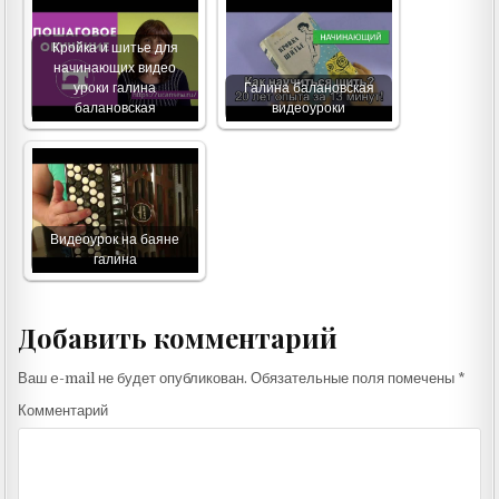
Кройка и шитье для
начинающих видео
уроки галина
Галина балановская
балановская
видеоуроки
Видеоурок на баяне
галина
Добавить комментарий
Ваш e-mail не будет опубликован.
Обязательные поля помечены
*
Комментарий