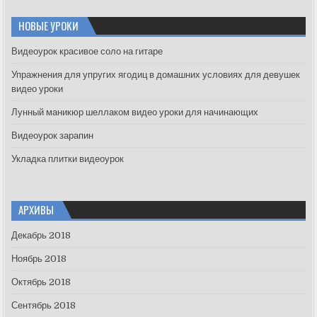
r
c
НОВЫЕ УРОКИ
h
f
Видеоурок красивое соло на гитаре
o
Упражнения для упругих ягодиц в домашних условиях для девушек
r
видео уроки
:
Лунный маникюр шеллаком видео уроки для начинающих
Видеоурок зарапин
Укладка плитки видеоурок
АРХИВЫ
Декабрь 2018
Ноябрь 2018
Октябрь 2018
Сентябрь 2018