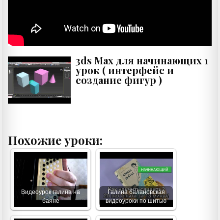
3ds Max для начинающих 1
урок ( интерфейс и
создание фигур )
Похожие уроки:
Видеоурок галина на
Галина балановская
баяне
видеоуроки по шитью