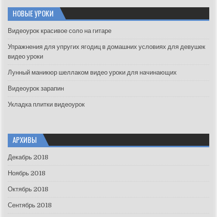
r
c
НОВЫЕ УРОКИ
h
f
Видеоурок красивое соло на гитаре
o
Упражнения для упругих ягодиц в домашних условиях для девушек
r
видео уроки
:
Лунный маникюр шеллаком видео уроки для начинающих
Видеоурок зарапин
Укладка плитки видеоурок
АРХИВЫ
Декабрь 2018
Ноябрь 2018
Октябрь 2018
Сентябрь 2018