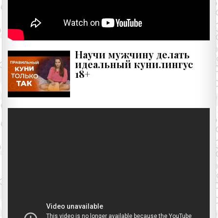
Научи мужчину делать
идеальный кунилингус
18+