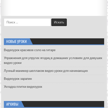
S
e
a
r
c
НОВЫЕ УРОКИ
h
f
Видеоурок красивое соло на гитаре
o
Упражнения для упругих ягодиц в домашних условиях для девушек
r
видео уроки
:
Лунный маникюр шеллаком видео уроки для начинающих
Видеоурок зарапин
Укладка плитки видеоурок
АРХИВЫ