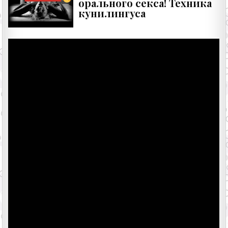
орального секса! Техника
кунилингуса