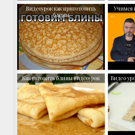
Видеоурок как приготовить
Учимся 
блины
Как готовить блины видеоурок
Видео ур