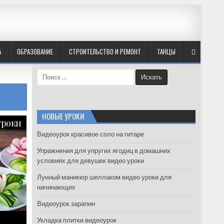
А
ОБРАЗОВАНИЕ
СТРОИТЕЛЬСТВО И РЕМОНТ
ТАНЦЫ
S
e
a
r
c
НОВЫЕ УРОКИ
уроки
h
f
Видеоурок красивое соло на гитаре
o
Упражнения для упругих ягодиц в домашних
r
условиях для девушек видео уроки
:
Лунный маникюр шеллаком видео уроки для
начинающих
Видеоурок зарапин
Укладка плитки видеоурок