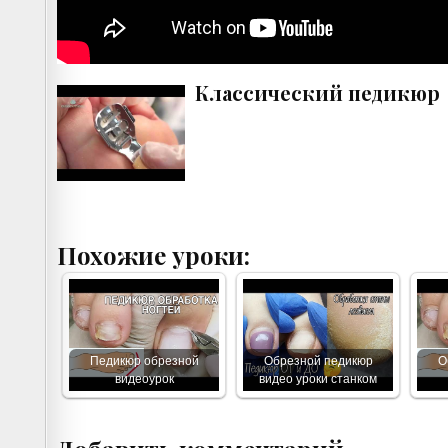
Классический педикюр
Похожие уроки:
Педикюр обрезной
Обрезной педикюр
О
видеоурок
видео уроки станком