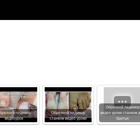
Обрезной педикюр
брезной педикюр
Обрезной педикюр
видео уроки станком 
видеоурок
станком видео уроки
бритья