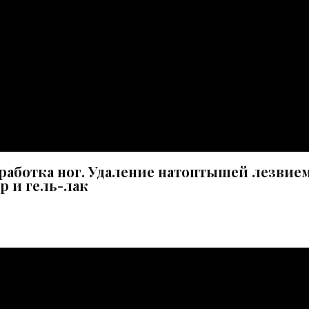
работка ног. Удаление натоптышей лезвие
р и гель-лак