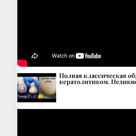
Полная классическая об
кератолитиком. Педикю