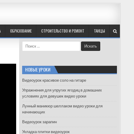
А
ОБРАЗОВАНИЕ
СТРОИТЕЛЬСТВО И РЕМОНТ
ТАНЦЫ
S
e
a
r
c
НОВЫЕ УРОКИ
h
f
Видеоурок красивое соло на гитаре
o
Упражнения для упругих ягодиц в домашних
r
условиях для девушек видео уроки
:
Лунный маникюр шеллаком видео уроки для
начинающих
Видеоурок зарапин
Укладка плитки видеоурок