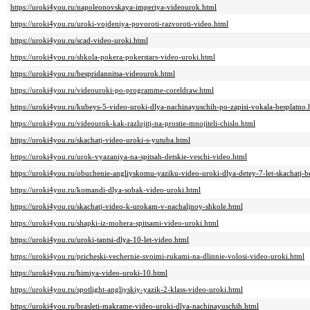
https://uroki4you.ru/napoleonovskaya-imperiya-videourok.html
https://uroki4you.ru/uroki-vojdeniya-povoroti-razvoroti-video.html
https://uroki4you.ru/scad-video-uroki.html
https://uroki4you.ru/shkola-pokera-pokerstars-video-uroki.html
https://uroki4you.ru/bespridannitsa-videourok.html
https://uroki4you.ru/videouroki-po-programme-coreldraw.html
https://uroki4you.ru/kubeys-5-video-uroki-dlya-nachinayuschih-po-zapisi-vokala-besplatno.
https://uroki4you.ru/videourok-kak-razlojitj-na-prostie-mnojiteli-chislo.html
https://uroki4you.ru/skachatj-video-uroki-s-yutuba.html
https://uroki4you.ru/urok-vyazaniya-na-spitsah-detskie-veschi-video.html
https://uroki4you.ru/obuchenie-angliyskomu-yaziku-video-uroki-dlya-detey-7-let-skachatj-b
https://uroki4you.ru/komandi-dlya-sobak-video-uroki.html
https://uroki4you.ru/skachatj-video-k-urokam-v-nachaljnoy-shkole.html
https://uroki4you.ru/shapki-iz-mohera-spitsami-video-uroki.html
https://uroki4you.ru/uroki-tantsi-dlya-10-let-video.html
https://uroki4you.ru/pricheski-vechernie-svoimi-rukami-na-dlinnie-volosi-video-uroki.html
https://uroki4you.ru/himiya-video-uroki-10.html
https://uroki4you.ru/spotlight-angliyskiy-yazik-2-klass-video-uroki.html
https://uroki4you.ru/brasleti-makrame-video-uroki-dlya-nachinayuschih.html