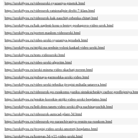
https://uroki4you.ru/videouroki-vyazaniya-pinetok.html
https://uroki4you.ru/videourok-ratsionaljnie-drobi-7-klass.html
https://uroki4you.ru/videourok-kak-nauchitj-rebenka-chitatj.html
https://uroki4you.ru/kak-zaplesti-kosu-s-lentoy-poshagovo-video-urok.html
https://uroki4you.ru/portret-maslom-videouroki.html
https://uroki4you.ru/video-uroki-vyazaniya-igrushek.html
https://uroki4you.ru/strijki-na-srednie-volosi-kaskad-video-uroki.html
https://uroki4you.ru/testo-videouroki.html
https://uroki4you.ru/video-uroki-algoritm.html
https://uroki4you.ru/uroki-mineta-video-skachatj-torrent.html
https://uroki4you.ru/gubnaya-garmoshka-uroki-video.html
https://uroki4you.ru/video-uroki-tehnika-jivopisi-mihaila-satarova.html
https://uroki4you.ru/videourok-po-russkomu-yaziku-sintaksicheskiy-razbor-predlojeniya.htm
https://uroki4you.ru/jenskie-korotkie-strijki-video-uroki-besplatno.html
https://uroki4you.ru/ledi-dens-tanets-video-uroki-dlya-nachinayuschih.html
https://uroki4you.ru/videourok-autocad-plant-3d.html
https://uroki4you.ru/videourok-po-naraschivaniyu-resnits-na-russkom.html
https://uroki4you.ru/jivopisj-video-uroki-smotretj-besplatno.html
https://uroki4you.ru/kompas-3d-v11-video-uroki.html