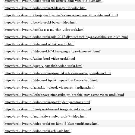
https://uroki4you.ru/video-uroki-po-nemetskomu-yaziku-3-klass.html
https://uroki4you.ru/video-uroki-9-klass-yutub-video.html
https://uroki4you.ru/okrujayuschiy-mir-3-klass-v-tsarstve-gribov-videourok.html
https://uroki4you.ru/pervie-uroki-baleta-video.html
https://uroki4you.ru/tochka-g-u-mujchin-videourok.html
https://uroki4you.ru/video-uroki-pdd-2017-dlya-uchaschihsya-avtoshkol-vse-bileti.html
https://uroki4you.ru/videouroki-10-klass-obj.html
https://uroki4you.ru/videouroki-7-klass-geografiya-videouroki.html
https://uroki4you.ru/balans-bord-video-uroki.html
https://uroki4you.ru/yoga-v-gamakah-video-uroki.html
https://uroki4you.ru/video-uroki-po-muzike-1-klass-skachatj-besplatno.html
https://uroki4you.ru/videouroki-po-kompas-3d-v15-skachatj.html
https://uroki4you.ru/aziatskiy-kolosok-videourok-kardigan.html
https://uroki4you.ru/lechebnaya-gimnastika-pri-bronhialjnoy-astme-video-uroki.html
https://uroki4you.ru/video-uroki-po-vhojdeniyu-v-trans.html
https://uroki4you.ru/himiya-video-uroki-organicheskaya.html
https://uroki4you.ru/angliyskiy-s-nulya-urok-7-video.html
https://uroki4you.ru/video-uroki-po-himii-8-klass-vurdihanov.html
https://uroki4you.ru/video-uroki-arhikada.html