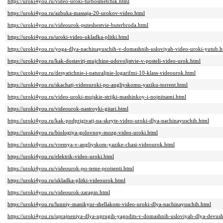
https://uroki4you.ru/video-uroki-turbosmetchik.html
https://uroki4you.ru/azbuka-massaja-20-urokov-video.html
https://uroki4you.ru/videourok-puteshestvie-buterbroda.html
https://uroki4you.ru/uroki-video-ukladka-plitki.html
https://uroki4you.ru/yoga-dlya-nachinayuschih-v-domashnih-usloviyah-video-uroki-yutub.h
https://uroki4you.ru/kak-dostavitj-mujchine-udovoljstvie-v-posteli-video-urok.html
https://uroki4you.ru/desyatichnie-i-naturaljnie-logarifmi-10-klass-videourok.html
https://uroki4you.ru/skachatj-videouroki-po-angliyskomu-yaziku-torrent.html
https://uroki4you.ru/video-uroki-mujskie-strijki-mashinkoy-i-nojnitsami.html
https://uroki4you.ru/videourok-nastroyki-gitari.html
https://uroki4you.ru/kak-podprigivatj-na-skeyte-video-uroki-dlya-nachinayuschih.html
https://uroki4you.ru/biologiya-golovnoy-mozg-video-uroki.html
https://uroki4you.ru/vremya-v-angliyskom-yazike-chasi-videourok.html
https://uroki4you.ru/elektrik-video-uroki.html
https://uroki4you.ru/videourok-po-teme-protsenti.html
https://uroki4you.ru/ukladka-plitki-videourok.html
https://uroki4you.ru/videourok-zarapin.html
https://uroki4you.ru/lunniy-manikyur-shellakom-video-uroki-dlya-nachinayuschih.html
https://uroki4you.ru/uprajneniya-dlya-uprugih-yagodits-v-domashnih-usloviyah-dlya-devus