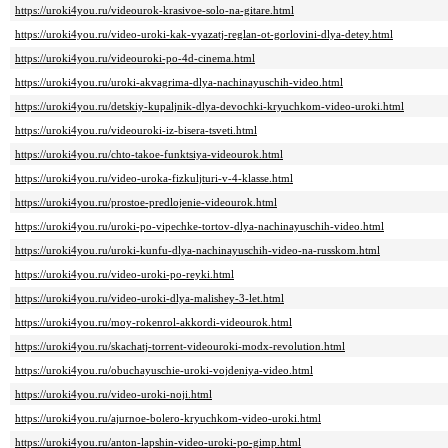
https://uroki4you.ru/videourok-krasivoe-solo-na-gitare.html
https://uroki4you.ru/video-uroki-kak-vyazatj-reglan-ot-gorlovini-dlya-detey.html
https://uroki4you.ru/videouroki-po-4d-cinema.html
https://uroki4you.ru/uroki-akvagrima-dlya-nachinayuschih-video.html
https://uroki4you.ru/detskiy-kupaljnik-dlya-devochki-kryuchkom-video-uroki.html
https://uroki4you.ru/videouroki-iz-bisera-tsveti.html
https://uroki4you.ru/chto-takoe-funktsiya-videourok.html
https://uroki4you.ru/video-uroka-fizkuljturi-v-4-klasse.html
https://uroki4you.ru/prostoe-predlojenie-videourok.html
https://uroki4you.ru/uroki-po-vipechke-tortov-dlya-nachinayuschih-video.html
https://uroki4you.ru/uroki-kunfu-dlya-nachinayuschih-video-na-russkom.html
https://uroki4you.ru/video-uroki-po-reyki.html
https://uroki4you.ru/video-uroki-dlya-malishey-3-let.html
https://uroki4you.ru/moy-rokenrol-akkordi-videourok.html
https://uroki4you.ru/skachatj-torrent-videouroki-modx-revolution.html
https://uroki4you.ru/obuchayuschie-uroki-vojdeniya-video.html
https://uroki4you.ru/video-uroki-noji.html
https://uroki4you.ru/ajurnoe-bolero-kryuchkom-video-uroki.html
https://uroki4you.ru/anton-lapshin-video-uroki-po-gimp.html