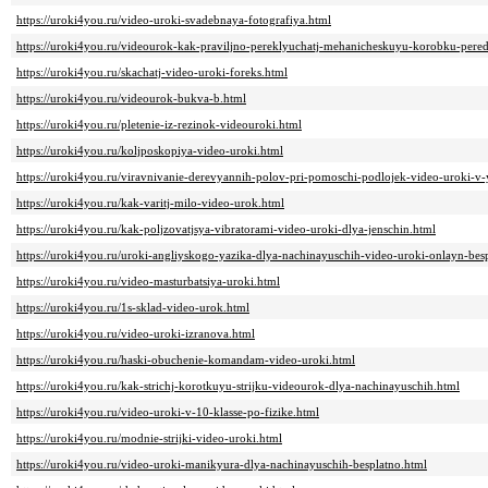
https://uroki4you.ru/video-uroki-svadebnaya-fotografiya.html
https://uroki4you.ru/videourok-kak-praviljno-pereklyuchatj-mehanicheskuyu-korobku-pere
https://uroki4you.ru/skachatj-video-uroki-foreks.html
https://uroki4you.ru/videourok-bukva-b.html
https://uroki4you.ru/pletenie-iz-rezinok-videouroki.html
https://uroki4you.ru/koljposkopiya-video-uroki.html
https://uroki4you.ru/viravnivanie-derevyannih-polov-pri-pomoschi-podlojek-video-uroki-v-
https://uroki4you.ru/kak-varitj-milo-video-urok.html
https://uroki4you.ru/kak-poljzovatjsya-vibratorami-video-uroki-dlya-jenschin.html
https://uroki4you.ru/uroki-angliyskogo-yazika-dlya-nachinayuschih-video-uroki-onlayn-bes
https://uroki4you.ru/video-masturbatsiya-uroki.html
https://uroki4you.ru/1s-sklad-video-urok.html
https://uroki4you.ru/video-uroki-izranova.html
https://uroki4you.ru/haski-obuchenie-komandam-video-uroki.html
https://uroki4you.ru/kak-strichj-korotkuyu-strijku-videourok-dlya-nachinayuschih.html
https://uroki4you.ru/video-uroki-v-10-klasse-po-fizike.html
https://uroki4you.ru/modnie-strijki-video-uroki.html
https://uroki4you.ru/video-uroki-manikyura-dlya-nachinayuschih-besplatno.html