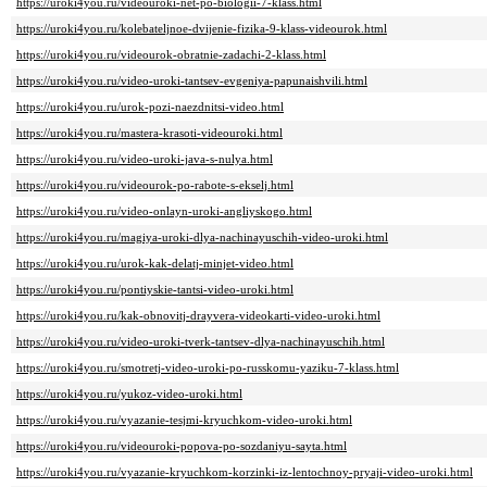
https://uroki4you.ru/videouroki-net-po-biologii-7-klass.html
https://uroki4you.ru/kolebateljnoe-dvijenie-fizika-9-klass-videourok.html
https://uroki4you.ru/videourok-obratnie-zadachi-2-klass.html
https://uroki4you.ru/video-uroki-tantsev-evgeniya-papunaishvili.html
https://uroki4you.ru/urok-pozi-naezdnitsi-video.html
https://uroki4you.ru/mastera-krasoti-videouroki.html
https://uroki4you.ru/video-uroki-java-s-nulya.html
https://uroki4you.ru/videourok-po-rabote-s-ekselj.html
https://uroki4you.ru/video-onlayn-uroki-angliyskogo.html
https://uroki4you.ru/magiya-uroki-dlya-nachinayuschih-video-uroki.html
https://uroki4you.ru/urok-kak-delatj-minjet-video.html
https://uroki4you.ru/pontiyskie-tantsi-video-uroki.html
https://uroki4you.ru/kak-obnovitj-drayvera-videokarti-video-uroki.html
https://uroki4you.ru/video-uroki-tverk-tantsev-dlya-nachinayuschih.html
https://uroki4you.ru/smotretj-video-uroki-po-russkomu-yaziku-7-klass.html
https://uroki4you.ru/yukoz-video-uroki.html
https://uroki4you.ru/vyazanie-tesjmi-kryuchkom-video-uroki.html
https://uroki4you.ru/videouroki-popova-po-sozdaniyu-sayta.html
https://uroki4you.ru/vyazanie-kryuchkom-korzinki-iz-lentochnoy-pryaji-video-uroki.html