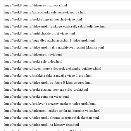
https://uroki4you.ru/videourok-razmetka.html
https://uroki4you.ru/ballisticheskoe-dvijenie-videourok.html
https://uroki4you.ru/uroki-dolgo-ne-konchatj-video.html
https://uroki4you.ru/video-uroki-russkogo-yazika-dlya-doshkoljnikov.html
https://uroki4you.ru/yuridicheskie-uroki-video.html
https://uroki4you.ru/yoga-dlya-nachinayuschih-1-video-urok.html
https://uroki4you.ru/video-uroki-kak-naraschivayut-resnitsi-klassika.html
https://uroki4you.ru/videouroki-revit.html
https://uroki4you.ru/uroki-pele-video.html
https://uroki4you.ru/risuem-more-videourok-aleksandra-yujakova.html
https://uroki4you.ru/shishkina-shkola-muzika-video-1-urok.html
https://uroki4you.ru/video-uroki-po-fizike-8-klass-smotretj.html
https://uroki4you.ru/uroki-dizayna-interjera-video-uroki.html
https://uroki4you.ru/uroki-paint-net-video.html
https://uroki4you.ru/pedikyur-obreznoy-stankom-video-uroki.html
https://uroki4you.ru/videourok-jenskoy-strijki-na-korotkie-volosi.html
https://uroki4you.ru/video-uroki-pletenie-iz-rezinochek-skachatj.html
https://uroki4you.ru/video-uroki-na-klassniy-chas.html