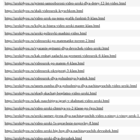
https://uroki4you.ru/priemi-samooboroni-video-uroki-dlya-detey-12-let-video.html
https://uroki4you.ru/shali-videourok-kryuchkom.html
https://uroki4you.ru/video-urok-na-temu-grafik-funktsii-9-klass.html
https://uroki4you.ru/kolje-iz-bisera-video-uroki-master-klass.html
https://uroki4you.ru/uroki-polirovki-mashini-video.html
https://uroki4you.ru/videouroki-po-matematike-torrent-2.html
https://uroki4you.ru/vyazanie-spitsami-dlya-devochek-video-uroki.html
https://uroki4you.ru/kak-reshatj-zadachi-na-protsenti-videourok-6-klass.html
https://uroki4you.ru/videourok-po-matem-4-klass.html
https://uroki4you.ru/videourok-okrujnostj-3-klass.html
https://uroki4you.ru/videourok-dlya-pohudeniya-lyashek.html
https://uroki4you.ru/tanets-zumba-dlya-pohudeniya-dlya-nachinayuschih-video-uroki.html
https://uroki4you.ru/ekselj-skachatj-besplatno-video-uroki.html
https://uroki4you.ru/kak-nauchitjsya-igratj-v-shahmati-video-uroki.html
https://uroki4you.ru/video-uroki-chteniya-vo-2-klasse-po-fgos.html
https://uroki4you.ru/uroki-tantsev-jivota-dlya-nachinayuschih-video-s-ninoy-i-vinoy-urok-1
https://uroki4you.ru/video-uroki-1s-upravlenie-torgovley-8.html
https://uroki4you.ru/video-uroki-hip-hop-dlya-nachinayuschih-devushek.html
https://uroki4you.ru/video-uroki-dlya-devushek.html