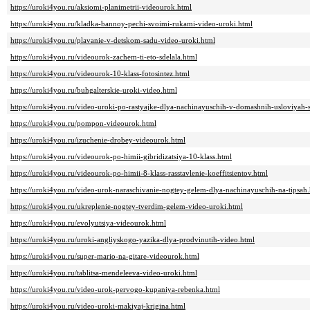
https://uroki4you.ru/aksiomi-planimetrii-videourok.html
https://uroki4you.ru/kladka-bannoy-pechi-svoimi-rukami-video-uroki.html
https://uroki4you.ru/plavanie-v-detskom-sadu-video-uroki.html
https://uroki4you.ru/videourok-zachem-ti-eto-sdelala.html
https://uroki4you.ru/videourok-10-klass-fotosintez.html
https://uroki4you.ru/buhgalterskie-uroki-video.html
https://uroki4you.ru/video-uroki-po-rastyajke-dlya-nachinayuschih-v-domashnih-usloviyah-s
https://uroki4you.ru/pompon-videourok.html
https://uroki4you.ru/izuchenie-drobey-videourok.html
https://uroki4you.ru/videourok-po-himii-gibridizatsiya-10-klass.html
https://uroki4you.ru/videourok-po-himii-8-klass-rasstavlenie-koeffitsientov.html
https://uroki4you.ru/video-urok-naraschivanie-nogtey-gelem-dlya-nachinayuschih-na-tipsah
https://uroki4you.ru/ukreplenie-nogtey-tverdim-gelem-video-uroki.html
https://uroki4you.ru/evolyutsiya-videourok.html
https://uroki4you.ru/uroki-angliyskogo-yazika-dlya-prodvinutih-video.html
https://uroki4you.ru/super-mario-na-gitare-videourok.html
https://uroki4you.ru/tablitsa-mendeleeva-video-uroki.html
https://uroki4you.ru/video-urok-pervogo-kupaniya-rebenka.html
https://uroki4you.ru/video-uroki-makiyaj-krigina.html