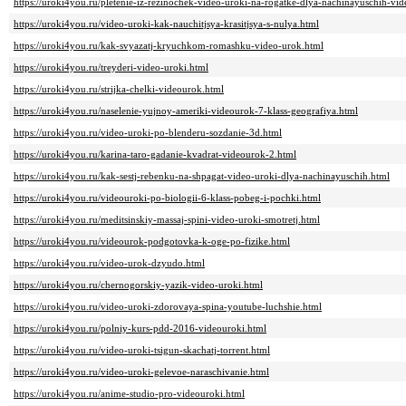
https://uroki4you.ru/pletenie-iz-rezinochek-video-uroki-na-rogatke-dlya-nachinayuschih-vid
https://uroki4you.ru/video-uroki-kak-nauchitjsya-krasitjsya-s-nulya.html
https://uroki4you.ru/kak-svyazatj-kryuchkom-romashku-video-urok.html
https://uroki4you.ru/treyderi-video-uroki.html
https://uroki4you.ru/strijka-chelki-videourok.html
https://uroki4you.ru/naselenie-yujnoy-ameriki-videourok-7-klass-geografiya.html
https://uroki4you.ru/video-uroki-po-blenderu-sozdanie-3d.html
https://uroki4you.ru/karina-taro-gadanie-kvadrat-videourok-2.html
https://uroki4you.ru/kak-sestj-rebenku-na-shpagat-video-uroki-dlya-nachinayuschih.html
https://uroki4you.ru/videouroki-po-biologii-6-klass-pobeg-i-pochki.html
https://uroki4you.ru/meditsinskiy-massaj-spini-video-uroki-smotretj.html
https://uroki4you.ru/videourok-podgotovka-k-oge-po-fizike.html
https://uroki4you.ru/video-urok-dzyudo.html
https://uroki4you.ru/chernogorskiy-yazik-video-uroki.html
https://uroki4you.ru/video-uroki-zdorovaya-spina-youtube-luchshie.html
https://uroki4you.ru/polniy-kurs-pdd-2016-videouroki.html
https://uroki4you.ru/video-uroki-tsigun-skachatj-torrent.html
https://uroki4you.ru/video-uroki-gelevoe-naraschivanie.html
https://uroki4you.ru/anime-studio-pro-videouroki.html