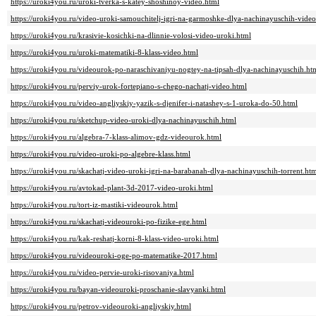
https://uroki4you.ru/uroki-tverka-s-katey-shoshinoy-video.html
https://uroki4you.ru/video-uroki-samouchitelj-igri-na-garmoshke-dlya-nachinayuschih-video
https://uroki4you.ru/krasivie-kosichki-na-dlinnie-volosi-video-uroki.html
https://uroki4you.ru/uroki-matematiki-8-klass-video.html
https://uroki4you.ru/videourok-po-naraschivaniyu-nogtey-na-tipsah-dlya-nachinayuschih.ht
https://uroki4you.ru/perviy-urok-fortepiano-s-chego-nachatj-video.html
https://uroki4you.ru/video-angliyskiy-yazik-s-djenifer-i-natashey-s-1-uroka-do-50.html
https://uroki4you.ru/sketchup-video-uroki-dlya-nachinayuschih.html
https://uroki4you.ru/algebra-7-klass-alimov-gdz-videourok.html
https://uroki4you.ru/video-uroki-po-algebre-klass.html
https://uroki4you.ru/skachatj-video-uroki-igri-na-barabanah-dlya-nachinayuschih-torrent.ht
https://uroki4you.ru/avtokad-plant-3d-2017-video-uroki.html
https://uroki4you.ru/tort-iz-mastiki-videourok.html
https://uroki4you.ru/skachatj-videouroki-po-fizike-ege.html
https://uroki4you.ru/kak-reshatj-korni-8-klass-video-uroki.html
https://uroki4you.ru/videouroki-oge-po-matematike-2017.html
https://uroki4you.ru/video-pervie-uroki-risovaniya.html
https://uroki4you.ru/bayan-videouroki-proschanie-slavyanki.html
https://uroki4you.ru/petrov-videouroki-angliyskiy.html