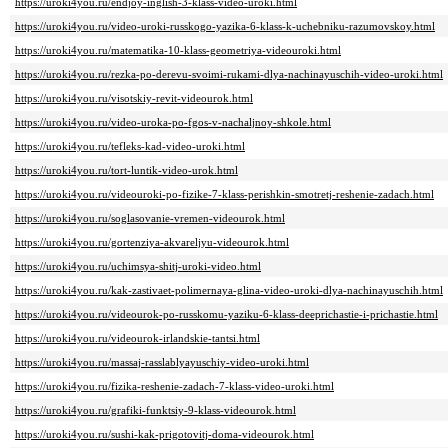
https://uroki4you.ru/endjoy-inglish-3-klass-video-uroki.html
https://uroki4you.ru/video-uroki-russkogo-yazika-6-klass-k-uchebniku-razumovskoy.html
https://uroki4you.ru/matematika-10-klass-geometriya-videouroki.html
https://uroki4you.ru/rezka-po-derevu-svoimi-rukami-dlya-nachinayuschih-video-uroki.html
https://uroki4you.ru/visotskiy-revit-videourok.html
https://uroki4you.ru/video-uroka-po-fgos-v-nachaljnoy-shkole.html
https://uroki4you.ru/tefleks-kad-video-uroki.html
https://uroki4you.ru/tort-luntik-video-urok.html
https://uroki4you.ru/videouroki-po-fizike-7-klass-perishkin-smotretj-reshenie-zadach.html
https://uroki4you.ru/soglasovanie-vremen-videourok.html
https://uroki4you.ru/gortenziya-akvareljyu-videourok.html
https://uroki4you.ru/uchimsya-shitj-uroki-video.html
https://uroki4you.ru/kak-zastivaet-polimernaya-glina-video-uroki-dlya-nachinayuschih.html
https://uroki4you.ru/videourok-po-russkomu-yaziku-6-klass-deeprichastie-i-prichastie.html
https://uroki4you.ru/videourok-irlandskie-tantsi.html
https://uroki4you.ru/massaj-rasslablyayuschiy-video-uroki.html
https://uroki4you.ru/fizika-reshenie-zadach-7-klass-video-uroki.html
https://uroki4you.ru/grafiki-funktsiy-9-klass-videourok.html
https://uroki4you.ru/sushi-kak-prigotovitj-doma-videourok.html