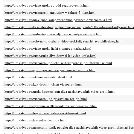
https://uroki4you.ru/video-uroki-po-pdd-regulirovschik.html
https://uroki4you.ru/videouroki-angliyskiy-v-fokuse-5-klass.html
https://uroki4you.ru/praviljnoe-kompozitsionnoe-postroenie-videouroka.html
https://uroki4you.ru/kak-rabotatj-s-programmoy-powerpoint-2010-video-uroki-dlya-nachin
https://uroki4you.ru/reshenie-pokazateljnih-uravneniy-videourok.html
https://uroki4you.ru/solo-na-solo-gitare-video-uroki-dlya-nachinayuschih-detey.html
https://uroki4you.ru/video-uroki-fiziki-s-samogo-nachala.html
https://uroki4you.ru/gimnastika-dlya-detey-6-let-video-uroki.html
https://uroki4you.ru/videourok-po-tehnike-bezopasnosti-po-informatike.html
https://uroki4you.ru/ajurniy-palantin-kryuchkom-videourok.html
https://uroki4you.ru/videourok-rozi-iz-lenti.html
https://uroki4you.ru/kak-drochitj-chlen-videourok.html
https://uroki4you.ru/uroki-kosmetologii-dlya-nachinayuschih-video-uroki.html
https://uroki4you.ru/videourok-po-pristavkam-pre-pri.html
https://uroki4you.ru/vyazanie-svetlani-kolomiets-video-uroki.html
https://uroki4you.ru/bogi-drevnih-slavyan-videourok.html
https://uroki4you.ru/lak-gelj-videourok.html
https://uroki4you.ru/nemetskiy-yazik-poliglot-dlya-nachinayuschih-video-uroki-skachatj-bes