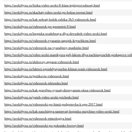
https://uroki4you.ru/fizika-video-uroki-8-klass-teploprovodnostj.html
https://uroki4you.ru/skachatj-video-uroki-po-boksu-torrent.html
https://uroki4you.ru/kak-sobratj-kubik-rubika-3h3-videourok.html
https://uroki4you.ru/videourok-po-geometrii-9.html
https://uroki4you.ru/lezginka-svadebnaya-dlya-devushek-video-uroki.html
https://uroki4you.ru/videourok-vyazanie-sapojek-kryuchkom.html
https://uroki4you.ru/videourok-na-vyazaljnoy-mashinke.html
https://uroki4you.ru/video-uroki-manikyura-gelj-lakom-dlya-nachinayuschih-poshagovo-vi
https://uroki4you.ru/sluhovoy-apparat-videourok.html
https://uroki4you.ru/faktori-opredelyayuschie-klimat-rossii-videourok.html
https://uroki4you.ru/jgutikovie-videourok.html
https://uroki4you.ru/videourok-tektonika.html
https://uroki4you.ru/kak-praviljno-vyazatj-derevyannie-okna-videourok.html
https://uroki4you.ru/yutub-video-uroki-pricheski.html
https://uroki4you.ru/videouroki-po-himii-podgotovka-k-ege-2017.html
https://uroki4you.ru/kak-nauchitjsya-tantsevatj-lezginku-mujchine-video-uroki.html
https://uroki4you.ru/videourok-etimologiya.html
https://uroki4you.ru/videouroki-po-pokraske-brovey.html