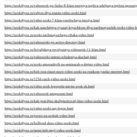
https://uroki4you.ru/videourok-po-fizike-8-klass-energiya-topliva-udeljnaya-teplota-sgorani
https://uroki4you.ru/veljvet-dlya-resnits-video-uroki.html
https://uroki4you.ru/video-uroki-7-klass-vseobschaya-istoriya.html
https://uroki4you.ru/kak-nauchitjsya-vyazatj-kryuchkom-dlya-nachinayuschih-uroki-video-b
https://uroki4you.ru/uroki-nachinayuschego-ribaka-video.html
https://uroki4you.ru/videouroki-po-active-directory.html
https://uroki4you.ru/fevraljskaya-revolyutsiya-videourok-11-klass.html
https://uroki4you.ru/videouroki-sistemi-schisleniya-skachatj.html
https://uroki4you.ru/uroki-amonashvili-na-seminarah-s-detjmi-video.html
https://uroki4you.ru/bob-ross-risuet-more-video-uroki-na-russkom-yazike-smotretj.html
https://uroki4you.ru/123d-catch-video-uroki.html
https://uroki4you.ru/video-urok-logopeda-stavim-zvuk-sh.html
https://uroki4you.ru/videourok-amigurumi.html
https://uroki4you.ru/kak-praviljno-skuljpturirovatj-litso-video-uroki.html
https://uroki4you.ru/video-uroki-sap-logon.html
https://uroki4you.ru/porno-na-urokah-video.html
https://uroki4you.ru/bollivud-dens-video-uroki.html
https://uroki4you.ru/tantsi-ledi-stayl-video-uroki.html