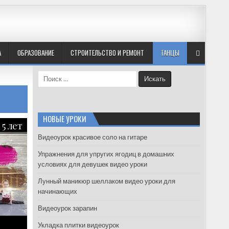
А
ОБРАЗОВАНИЕ
СТРОИТЕЛЬСТВО И РЕМОНТ
ТАНЦЫ
S
e
a
r
c
НОВЫЕ УРОКИ
5 лет
h
f
Видеоурок красивое соло на гитаре
o
Упражнения для упругих ягодиц в домашних
r
условиях для девушек видео уроки
:
Лунный маникюр шеллаком видео уроки для
начинающих
Видеоурок зарапин
Укладка плитки видеоурок