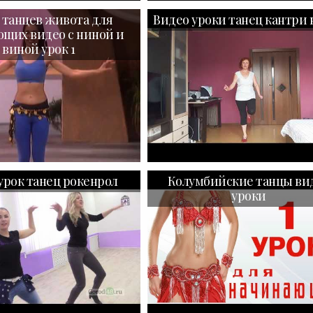
 танцев живота для
Видео уроки танец кантри 
щих видео с ниной и
виной урок 1
урок танец рокенрол
Колумбийские танцы ви
уроки