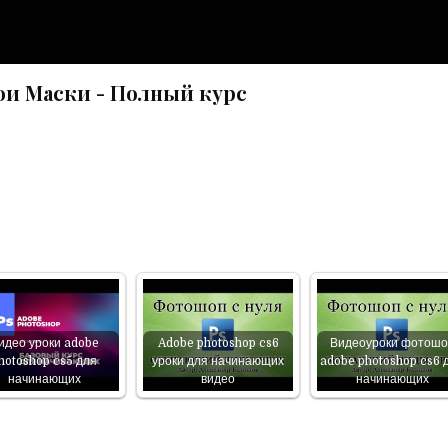
ои Маски - Полный курс
идео уроки adobe
Adobe photoshop cs6
Видеоуроки фотошо
hotoshop cs5 для
уроки для начинающих
adobe photoshop cs6 
начинающих
видео
начинающих