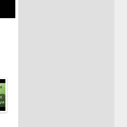
п
для