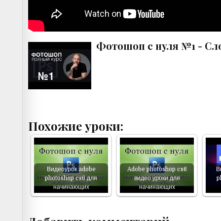
Фотошоп с нуля №1 - Сл
Похожие уроки:
Видеоурок adobe
Adobe photoshop cs6
В
photoshop cs6 для
видео уроки для
p
начинающих
начинающих