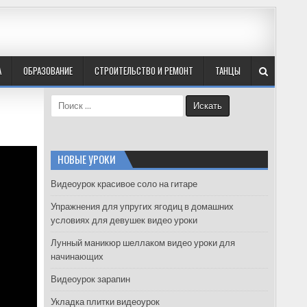
А
ОБРАЗОВАНИЕ
СТРОИТЕЛЬСТВО И РЕМОНТ
ТАНЦЫ
S
e
a
r
c
НОВЫЕ УРОКИ
h
f
Видеоурок красивое соло на гитаре
o
Упражнения для упругих ягодиц в домашних
r
условиях для девушек видео уроки
:
Лунный маникюр шеллаком видео уроки для
начинающих
Видеоурок зарапин
Укладка плитки видеоурок