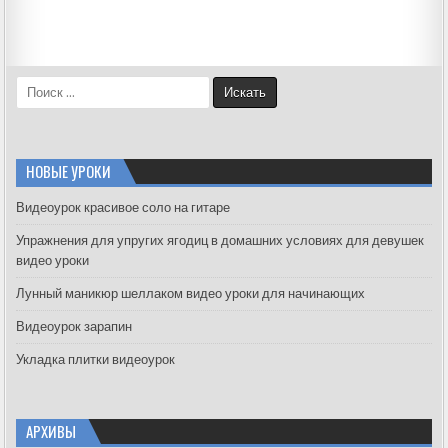
S
e
a
r
c
НОВЫЕ УРОКИ
h
f
Видеоурок красивое соло на гитаре
o
Упражнения для упругих ягодиц в домашних условиях для девушек
r
видео уроки
:
Лунный маникюр шеллаком видео уроки для начинающих
Видеоурок зарапин
Укладка плитки видеоурок
АРХИВЫ