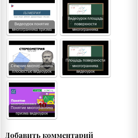
Видеоурок площадь
Видеоурок понятие
поверхности
многогранника призма
многогранника
Площадь поверхности
Сечение многогранника
многогранника
плоскостью видеоурок
видеоурок
Понятие многогранника
призма видеоурок
Добавить комментарий