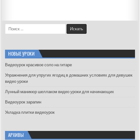
S
e
a
r
c
НОВЫЕ УРОКИ
h
f
Видеоурок красивое соло на гитаре
o
Упражнения для упругих ягодиц в домашних условиях для девушек
r
видео уроки
:
Лунный маникюр шеллаком видео уроки для начинающих
Видеоурок зарапин
Укладка плитки видеоурок
АРХИВЫ