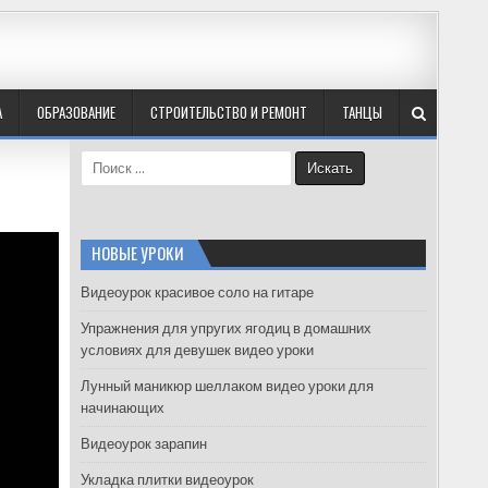
А
ОБРАЗОВАНИЕ
СТРОИТЕЛЬСТВО И РЕМОНТ
ТАНЦЫ
S
e
a
r
c
НОВЫЕ УРОКИ
h
f
Видеоурок красивое соло на гитаре
o
Упражнения для упругих ягодиц в домашних
r
условиях для девушек видео уроки
:
Лунный маникюр шеллаком видео уроки для
начинающих
Видеоурок зарапин
Укладка плитки видеоурок