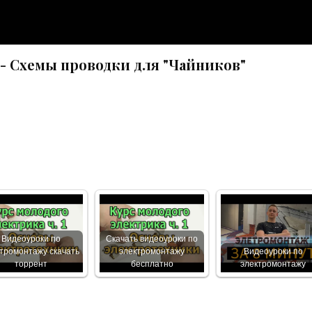
 - Схемы проводки для "Чайников"
Видеоуроки по
Скачать видеоуроки по
тромонтажу скачать
электромонтажу
Видеоуроки по
торрент
бесплатно
электромонтажу