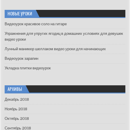
a
r
c
НОВЫЕ УРОКИ
h
f
Видеоурок красивое соло на гитаре
o
Упражнения для упругих ягодиц в домашних условиях для девушек
r
видео уроки
:
Лунный маникюр шеллаком видео уроки для начинающих
Видеоурок зарапин
Укладка плитки видеоурок
АРХИВЫ
Декабрь 2018
Ноябрь 2018
Октябрь 2018
Сентябрь 2018