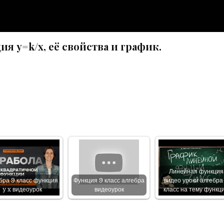
ия y=k/x, её свойства и график.
Линейная функция
бра 9 класс функция
Функция 9 класс алгебра
видео уроки алгебра
y x видеоурок
видеоурок
класс на тему функц