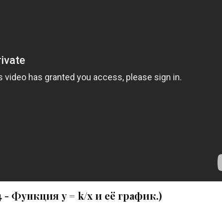
 - Функция y = k/x и её график.)