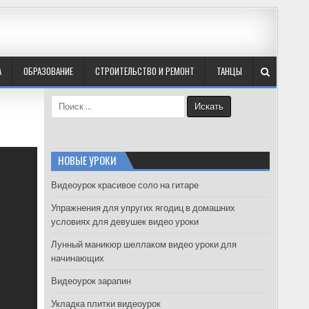
А
ОБРАЗОВАНИЕ
СТРОИТЕЛЬСТВО И РЕМОНТ
ТАНЦЫ
S
e
a
r
c
НОВЫЕ УРОКИ
h
f
Видеоурок красивое соло на гитаре
o
Упражнения для упругих ягодиц в домашних
r
условиях для девушек видео уроки
:
Лунный маникюр шеллаком видео уроки для
начинающих
Видеоурок зарапин
Укладка плитки видеоурок