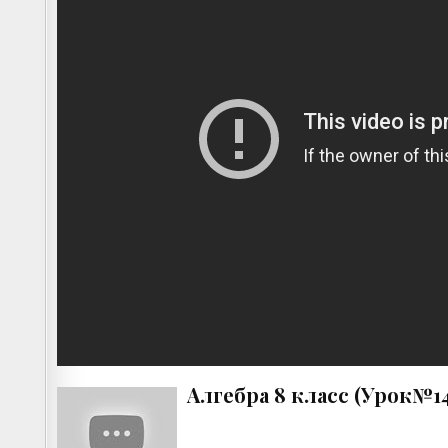
Алгебра 8 класс (Урок№14