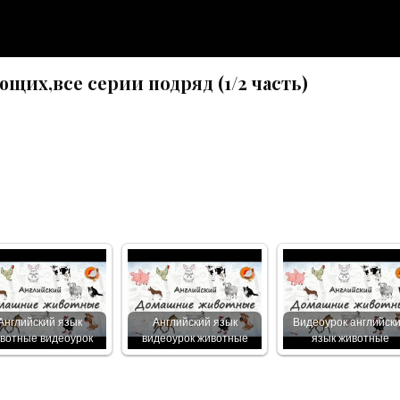
щих,все серии подряд (1/2 часть)
Английский язык
Английский язык
Видеоурок английск
вотные видеоурок
видеоурок животные
язык животные