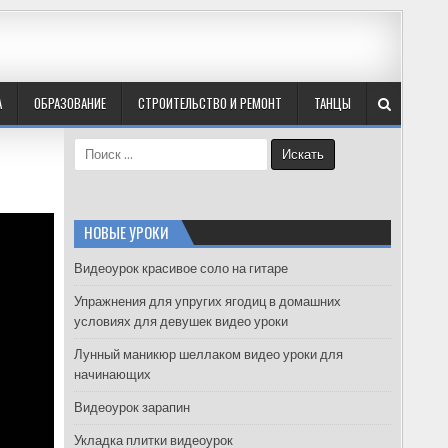
А
ОБРАЗОВАНИЕ
СТРОИТЕЛЬСТВО И РЕМОНТ
ТАНЦЫ
S
e
a
r
c
НОВЫЕ УРОКИ
h
f
Видеоурок красивое соло на гитаре
o
Упражнения для упругих ягодиц в домашних
r
условиях для девушек видео уроки
:
Лунный маникюр шеллаком видео уроки для
начинающих
Видеоурок зарапин
Укладка плитки видеоурок