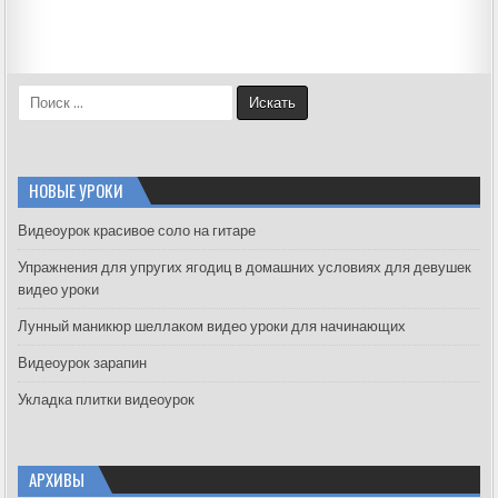
S
e
a
r
c
НОВЫЕ УРОКИ
h
f
Видеоурок красивое соло на гитаре
o
Упражнения для упругих ягодиц в домашних условиях для девушек
r
видео уроки
:
Лунный маникюр шеллаком видео уроки для начинающих
Видеоурок зарапин
Укладка плитки видеоурок
АРХИВЫ