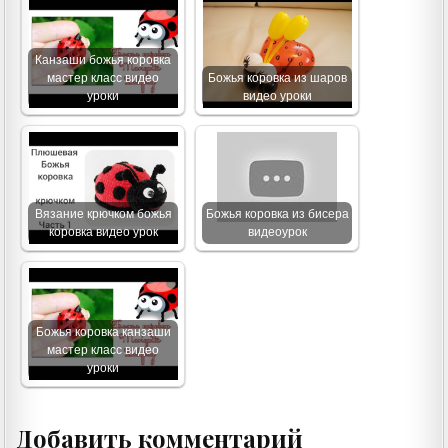
Канзаши божья коровка
мастер класс видео
Божья коровка из шаров
уроки
видео уроки
Вязание крючком божья
Божья коровка из бисера
коровка видео урок
видеоурок
Божья коровка канзаши
мастер класс видео
уроки
Добавить комментарий