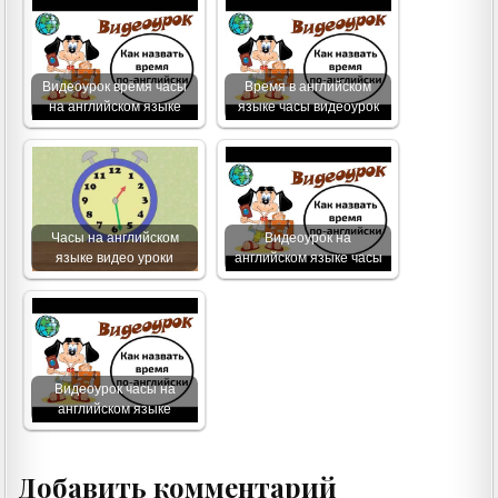
Видеоурок время часы
Время в английском
на английском языке
языке часы видеоурок
Часы на английском
Видеоурок на
языке видео уроки
английском языке часы
Видеоурок часы на
английском языке
Добавить комментарий