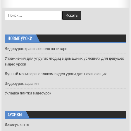
S
e
a
r
c
НОВЫЕ УРОКИ
h
f
Видеоурок красивое соло на гитаре
o
Упражнения для упругих ягодиц в домашних условиях для девушек
r
видео уроки
:
Лунный маникюр шеллаком видео уроки для начинающих
Видеоурок зарапин
Укладка плитки видеоурок
АРХИВЫ
Декабрь 2018