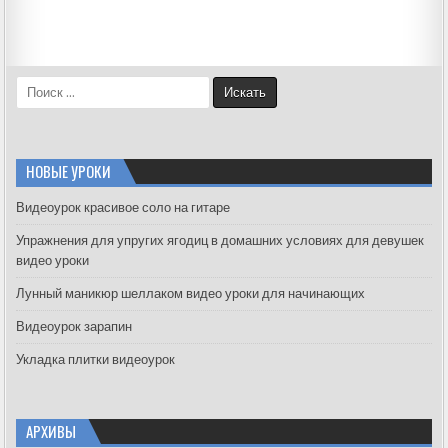
S
e
a
r
c
НОВЫЕ УРОКИ
h
f
Видеоурок красивое соло на гитаре
o
Упражнения для упругих ягодиц в домашних условиях для девушек
r
видео уроки
:
Лунный маникюр шеллаком видео уроки для начинающих
Видеоурок зарапин
Укладка плитки видеоурок
АРХИВЫ