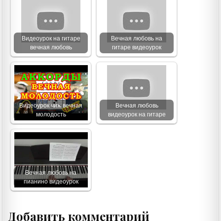
Видеоурок на гитаре
Вечная любовь на
вечная любовь
гитаре видеоурок
Видеоурок чиж вечная
Вечная любовь
молодость
видеоурок на гитаре
Вечная любовь на
пианино видеоурок
Добавить комментарий