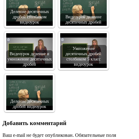
Деление десятичных
дробей столбиком
Видеоурок деление
видеоурок
десятичных дробей
Умножение
Видеоурок деление и
десятичных дробей
умножение десятичных
столбиком 5 класс
дробей
видеоурок
Деление десятичных
дробей видеоурок
Добавить комментарий
Ваш e-mail не будет опубликован.
Обязательные поля