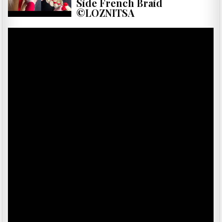
Side French Braid
©LOZNITSA