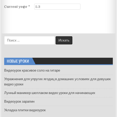
Current ye@r
*
S
e
a
r
c
НОВЫЕ УРОКИ
h
f
Видеоурок красивое соло на гитаре
o
Упражнения для упругих ягодиц в домашних условиях для девушек
r
видео уроки
:
Лунный маникюр шеллаком видео уроки для начинающих
Видеоурок зарапин
Укладка плитки видеоурок