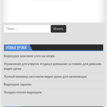
S
e
a
r
c
НОВЫЕ УРОКИ
h
f
Видеоурок красивое соло на гитаре
o
Упражнения для упругих ягодиц в домашних условиях для девушек
r
видео уроки
:
Лунный маникюр шеллаком видео уроки для начинающих
Видеоурок зарапин
Укладка плитки видеоурок