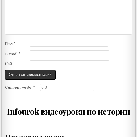
Имя
*
E-mail
*
Сайт
Current ye@r
*
Infourok видеоуроки по истории
Похожие уроки: