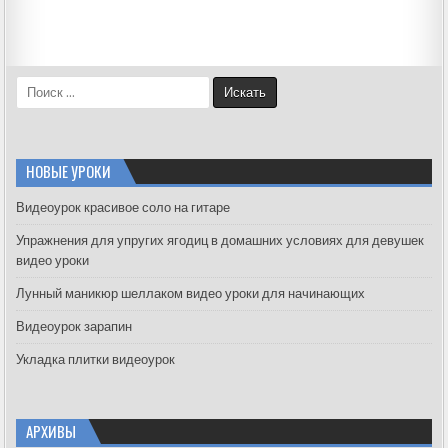
S
e
a
r
c
НОВЫЕ УРОКИ
h
f
Видеоурок красивое соло на гитаре
o
Упражнения для упругих ягодиц в домашних условиях для девушек
r
видео уроки
:
Лунный маникюр шеллаком видео уроки для начинающих
Видеоурок зарапин
Укладка плитки видеоурок
АРХИВЫ