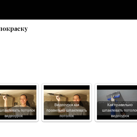
покраску
Видеоурок как
Как правильно
шпаклевать потолок
правильно шпаклевать
шпаклевать потоло
видеоурок
потолок
видеоурок