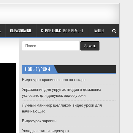
А
ОБРАЗОВАНИЕ
СТРОИТЕЛЬСТВО И РЕМОНТ
ТАНЦЫ
S
e
a
r
c
НОВЫЕ УРОКИ
h
f
Видеоурок красивое соло на гитаре
o
Упражнения для упругих ягодиц в домашних
r
условиях для девушек видео уроки
:
Лунный маникюр шеллаком видео уроки для
начинающих
Видеоурок зарапин
Укладка плитки видеоурок