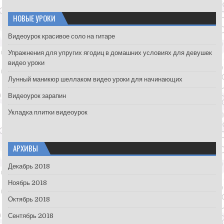
r
c
НОВЫЕ УРОКИ
h
f
Видеоурок красивое соло на гитаре
o
Упражнения для упругих ягодиц в домашних условиях для девушек
r
видео уроки
:
Лунный маникюр шеллаком видео уроки для начинающих
Видеоурок зарапин
Укладка плитки видеоурок
АРХИВЫ
Декабрь 2018
Ноябрь 2018
Октябрь 2018
Сентябрь 2018