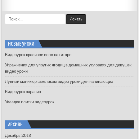
S
e
a
r
c
НОВЫЕ УРОКИ
h
f
Видеоурок красивое соло на гитаре
o
Упражнения для упругих ягодиц в домашних условиях для девушек
r
видео уроки
:
Лунный маникюр шеллаком видео уроки для начинающих
Видеоурок зарапин
Укладка плитки видеоурок
АРХИВЫ
Декабрь 2018