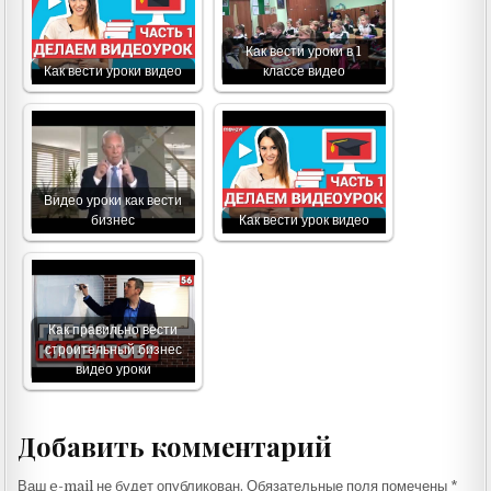
Как вести уроки в 1
Как вести уроки видео
классе видео
Видео уроки как вести
бизнес
Как вести урок видео
Как правильно вести
строительный бизнес
видео уроки
Добавить комментарий
Ваш e-mail не будет опубликован.
Обязательные поля помечены
*