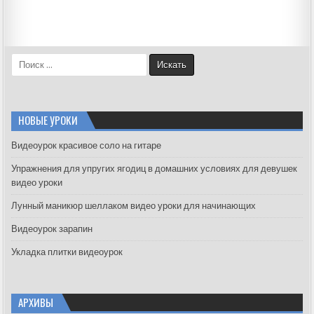
S
e
a
r
c
НОВЫЕ УРОКИ
h
f
Видеоурок красивое соло на гитаре
o
Упражнения для упругих ягодиц в домашних условиях для девушек
r
видео уроки
:
Лунный маникюр шеллаком видео уроки для начинающих
Видеоурок зарапин
Укладка плитки видеоурок
АРХИВЫ