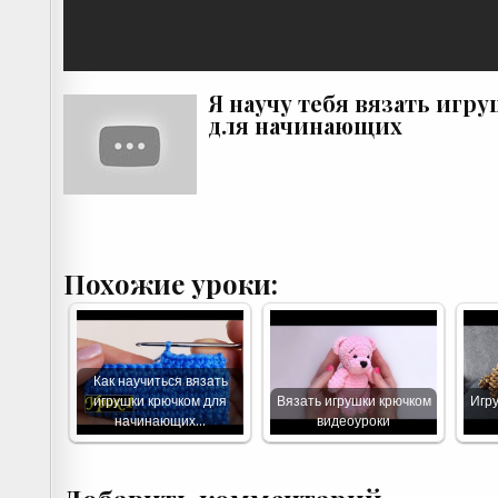
Я научу тебя вязать игр
для начинающих
Похожие уроки:
Как научиться вязать
игрушки крючком для
Вязать игрушки крючком
Игру
начинающих…
видеоуроки