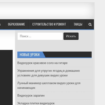
А
ОБРАЗОВАНИЕ
СТРОИТЕЛЬСТВО И РЕМОНТ
ТАНЦЫ
S
e
a
r
c
НОВЫЕ УРОКИ
h
f
Видеоурок красивое соло на гитаре
o
Упражнения для упругих ягодиц в домашних
r
условиях для девушек видео уроки
:
Лунный маникюр шеллаком видео уроки для
начинающих
Видеоурок зарапин
Укладка плитки видеоурок