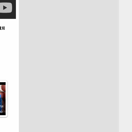
ия
ля
но