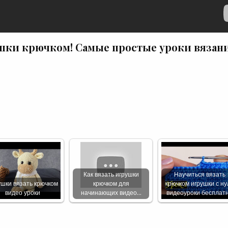
ушки крючком! Самые простые уроки вязан
Как вязать игрушки
Научиться вязать
шки вязать крючком
крючком для
крючком игрушки с ну
видео уроки
начинающих видео…
видеоуроки бесплат