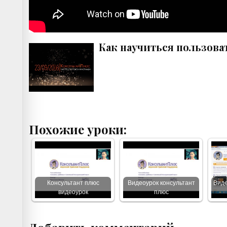
Как научиться пользова
Похожие уроки:
Консультант плюс
Видеоурок консультант
Виде
видеоурок
плюс