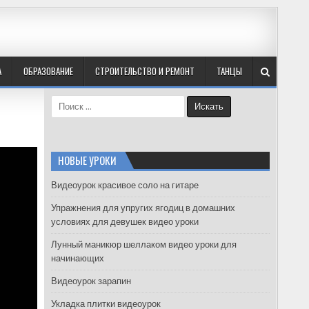
А
ОБРАЗОВАНИЕ
СТРОИТЕЛЬСТВО И РЕМОНТ
ТАНЦЫ
S
e
a
r
c
НОВЫЕ УРОКИ
h
f
Видеоурок красивое соло на гитаре
o
Упражнения для упругих ягодиц в домашних
r
условиях для девушек видео уроки
:
Лунный маникюр шеллаком видео уроки для
начинающих
Видеоурок зарапин
Укладка плитки видеоурок