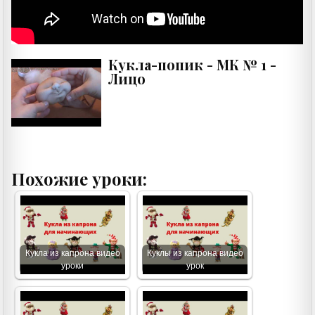
Кукла-попик - МК № 1 -
Лицо
Похожие уроки:
Кукла из капрона видео
Куклы из капрона видео
уроки
урок