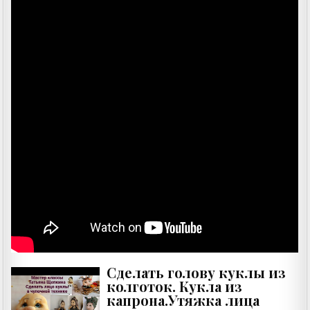
Сделать голову куклы из
колготок. Кукла из
капрона.Утяжка лица