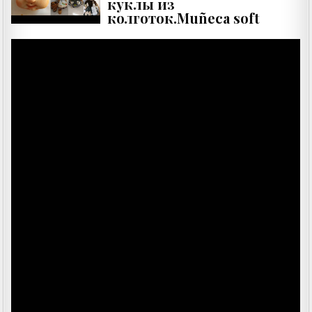
куклы из
колготок.Muñeca soft