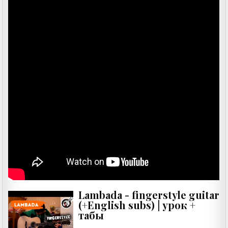
Lambada - fingerstyle guitar
(+English subs) | урок +
табы