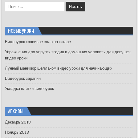
S
e
a
r
c
НОВЫЕ УРОКИ
h
f
Видеоурок красивое соло на гитаре
o
Упражнения для упругих ягодиц в домашних условиях для девушек
r
видео уроки
:
Лунный маникюр шеллаком видео уроки для начинающих
Видеоурок зарапин
Укладка плитки видеоурок
АРХИВЫ
Декабрь 2018
Ноябрь 2018