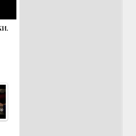
КИ.
юр