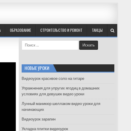
А
ОБРАЗОВАНИЕ
СТРОИТЕЛЬСТВО И РЕМОНТ
ТАНЦЫ
S
e
a
r
c
НОВЫЕ УРОКИ
h
f
Видеоурок красивое соло на гитаре
o
Упражнения для упругих ягодиц в домашних
r
условиях для девушек видео уроки
:
Лунный маникюр шеллаком видео уроки для
начинающих
Видеоурок зарапин
Укладка плитки видеоурок