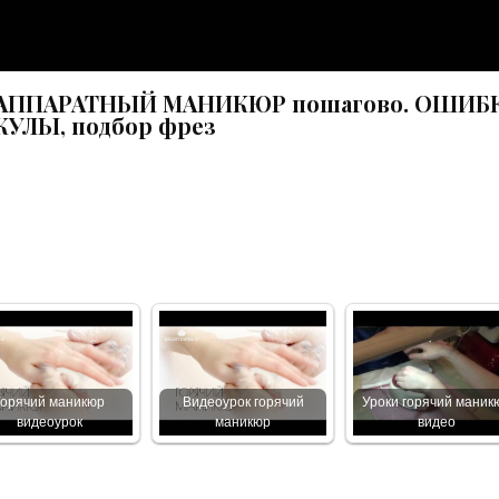
АППАРАТНЫЙ МАНИКЮР пошагово. ОШИБ
КУЛЫ, подбор фрез
Горячий маникюр
Видеоурок горячий
Уроки горячий маник
видеоурок
маникюр
видео