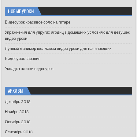
r
c
НОВЫЕ УРОКИ
h
f
Видеоурок красивое соло на гитаре
o
Упражнения для упругих ягодиц в домашних условиях для девушек
r
видео уроки
:
Лунный маникюр шеллаком видео уроки для начинающих
Видеоурок зарапин
Укладка плитки видеоурок
АРХИВЫ
Декабрь 2018
Ноябрь 2018
Октябрь 2018
Сентябрь 2018