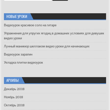
e
a
r
c
НОВЫЕ УРОКИ
h
f
Видеоурок красивое соло на гитаре
o
Упражнения для упругих ягодиц в домашних условиях для девушек
r
видео уроки
:
Лунный маникюр шеллаком видео уроки для начинающих
Видеоурок зарапин
Укладка плитки видеоурок
АРХИВЫ
Декабрь 2018
Ноябрь 2018
Октябрь 2018