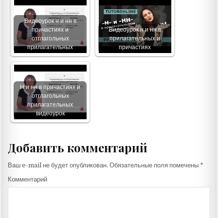
Видеоурок н и нн в
причастиях и
Видеоурок н и нн в
отглагольных
прилагательных и
прилагательных
причастиях
Н и нн в причастиях и
отглагольных
прилагательных
видеоурок
Добавить комментарий
Ваш e-mail не будет опубликован.
Обязательные поля помечены
*
Комментарий