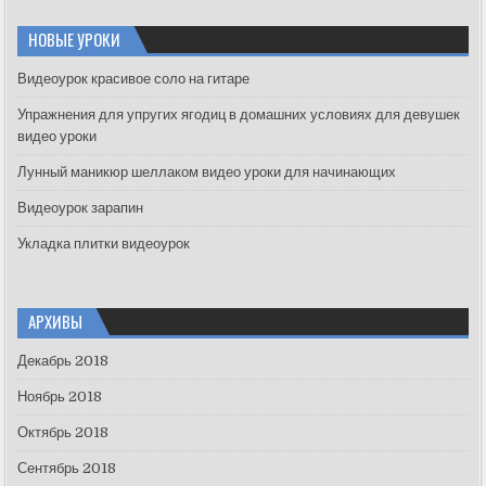
r
c
НОВЫЕ УРОКИ
h
f
Видеоурок красивое соло на гитаре
o
Упражнения для упругих ягодиц в домашних условиях для девушек
r
видео уроки
:
Лунный маникюр шеллаком видео уроки для начинающих
Видеоурок зарапин
Укладка плитки видеоурок
АРХИВЫ
Декабрь 2018
Ноябрь 2018
Октябрь 2018
Сентябрь 2018