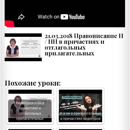
21.03.2018 Правописание Н
/ НН в причастиях и
отглагольных
прилагательных
Похожие уроки:
Видеоурок н нн в
причастиях и
отглагольных
Н и нн в прилагательных
прилагательных
и причастиях видеоурок