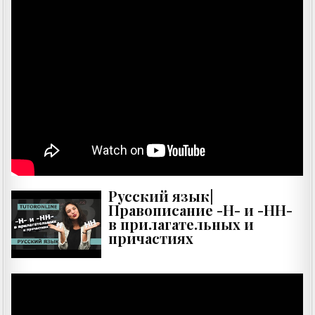
Русский язык|
Правописание -Н- и -НН-
в прилагательных и
причастиях