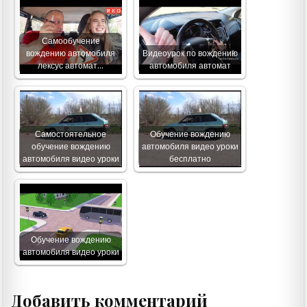
Самообучение
вождению автомобиля
Видеоурок по вождению
лексус автомат…
автомобиля автомат
Самостоятельное
Обучение вождению
обучение вождению
автомобиля видео уроки
автомобиля видео уроки
бесплатно
Обучение вождению
автомобиля видео уроки
Добавить комментарий