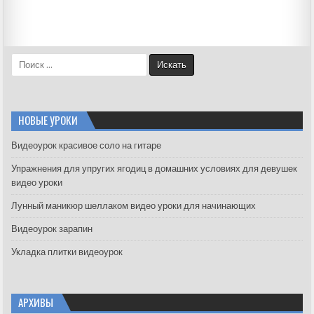
S
e
a
r
c
НОВЫЕ УРОКИ
h
f
Видеоурок красивое соло на гитаре
o
Упражнения для упругих ягодиц в домашних условиях для девушек
r
видео уроки
:
Лунный маникюр шеллаком видео уроки для начинающих
Видеоурок зарапин
Укладка плитки видеоурок
АРХИВЫ