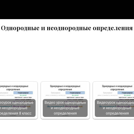
 Однородные и неоднородные определения
еоурок однородные
Видео урок однородные
Видеоурок однородн
и неоднородные
и неоднородные
и неоднородные
ределения 8 класс
определения
определения