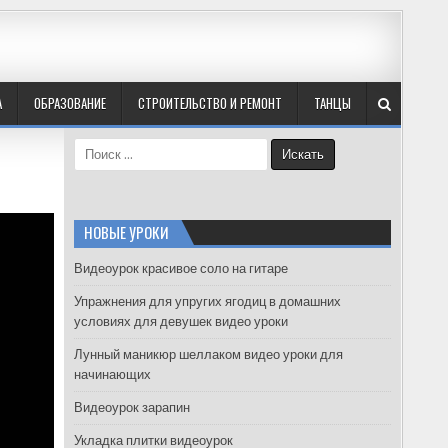
А
ОБРАЗОВАНИЕ
СТРОИТЕЛЬСТВО И РЕМОНТ
ТАНЦЫ
S
e
a
r
c
НОВЫЕ УРОКИ
h
f
Видеоурок красивое соло на гитаре
o
Упражнения для упругих ягодиц в домашних
r
условиях для девушек видео уроки
:
Лунный маникюр шеллаком видео уроки для
начинающих
Видеоурок зарапин
Укладка плитки видеоурок