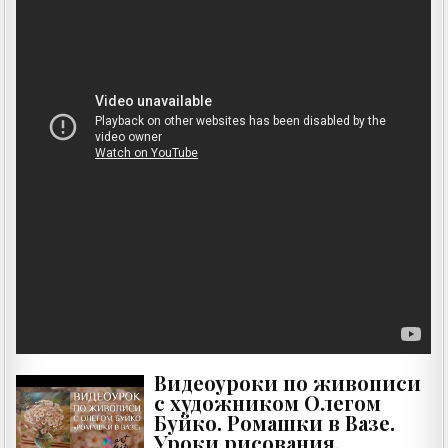
Видеоуроки по живописи
с художником Олегом
Буйко. Ромашки в Вазе.
Уроки рисования.