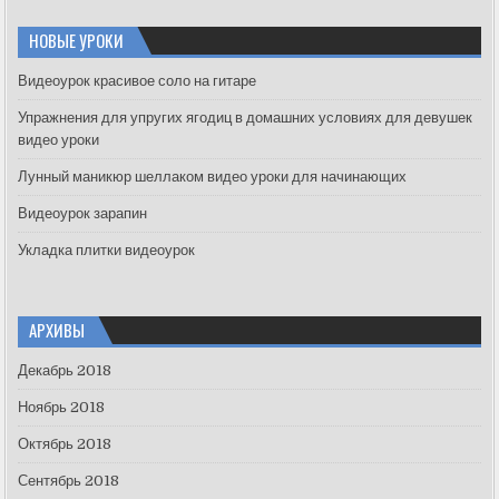
r
c
НОВЫЕ УРОКИ
h
f
Видеоурок красивое соло на гитаре
o
Упражнения для упругих ягодиц в домашних условиях для девушек
r
видео уроки
:
Лунный маникюр шеллаком видео уроки для начинающих
Видеоурок зарапин
Укладка плитки видеоурок
АРХИВЫ
Декабрь 2018
Ноябрь 2018
Октябрь 2018
Сентябрь 2018