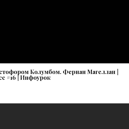
тофором Колумбом. Фернан Магеллан |
с #16 | Инфоурок