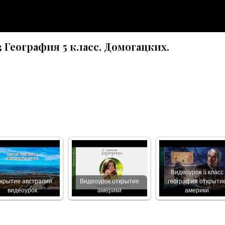
 География 5 класс, Домогацких.
Видеоурок 5 класс
крытие австралии
Видеоурок открытие
география открыти
видеоурок
америки
америки