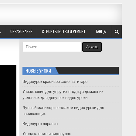
А
ОБРАЗОВАНИЕ
СТРОИТЕЛЬСТВО И РЕМОНТ
ТАНЦЫ
S
e
a
r
c
НОВЫЕ УРОКИ
h
f
Видеоурок красивое соло на гитаре
o
Упражнения для упругих ягодиц в домашних
r
условиях для девушек видео уроки
:
Лунный маникюр шеллаком видео уроки для
начинающих
Видеоурок зарапин
Укладка плитки видеоурок