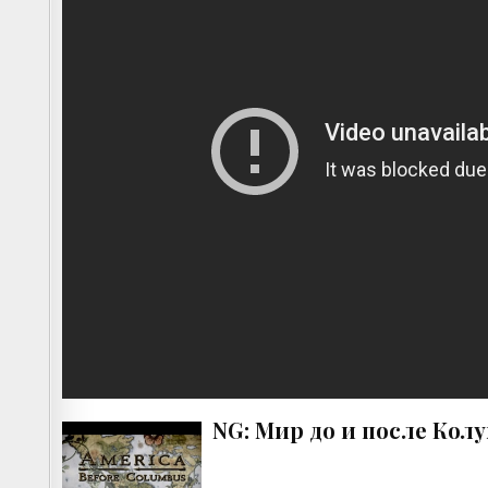
NG: Мир до и после Колум