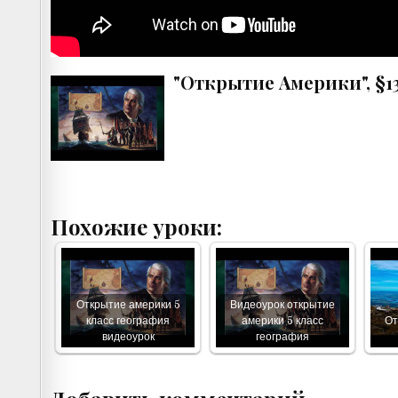
"Открытие Америки", §13
Похожие уроки:
Открытие америки 5
Видеоурок открытие
класс география
америки 5 класс
От
видеоурок
география