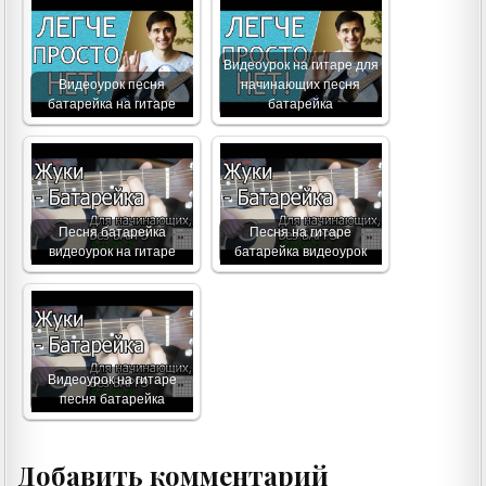
Видеоурок на гитаре для
Видеоурок песня
начинающих песня
батарейка на гитаре
батарейка
Песня батарейка
Песня на гитаре
видеоурок на гитаре
батарейка видеоурок
Видеоурок на гитаре
песня батарейка
Добавить комментарий