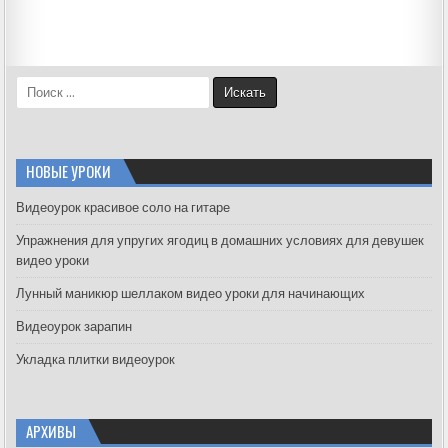
S
e
a
r
c
НОВЫЕ УРОКИ
h
f
Видеоурок красивое соло на гитаре
o
Упражнения для упругих ягодиц в домашних условиях для девушек
r
видео уроки
:
Лунный маникюр шеллаком видео уроки для начинающих
Видеоурок зарапин
Укладка плитки видеоурок
АРХИВЫ