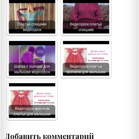
Платье спицами
Видеоурок платье
видеоурок
спицами
Шапка с ушками для
Видеоурок платье
малышки видеоурок
крючком для малышки
Видеоурок крючком
платье для малышки
Добавить комментарий