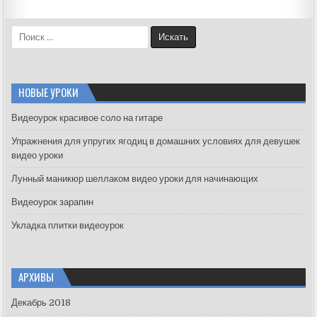
S
e
a
r
c
НОВЫЕ УРОКИ
h
f
Видеоурок красивое соло на гитаре
o
Упражнения для упругих ягодиц в домашних условиях для девушек
r
видео уроки
:
Лунный маникюр шеллаком видео уроки для начинающих
Видеоурок зарапин
Укладка плитки видеоурок
АРХИВЫ
Декабрь 2018