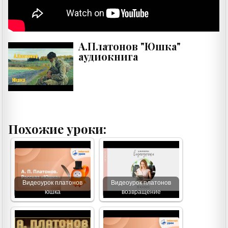
А.Платонов "Юшка"
аудиокнига
Похожие уроки:
Видеоурок платонов
Видеоурок платонов
юшка
возвращение