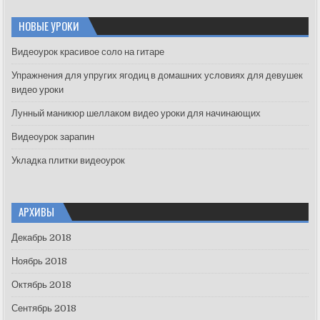
r
c
НОВЫЕ УРОКИ
h
f
Видеоурок красивое соло на гитаре
o
Упражнения для упругих ягодиц в домашних условиях для девушек
r
видео уроки
:
Лунный маникюр шеллаком видео уроки для начинающих
Видеоурок зарапин
Укладка плитки видеоурок
АРХИВЫ
Декабрь 2018
Ноябрь 2018
Октябрь 2018
Сентябрь 2018