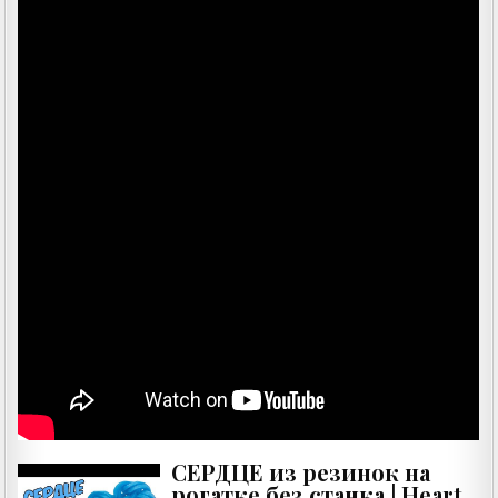
СЕРДЦЕ из резинок на
рогатке без станка | Heart