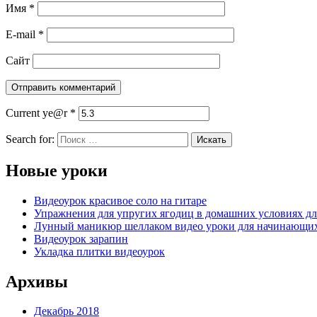
Имя
*
E-mail
*
Сайт
Current ye@r
*
Search for:
Новые уроки
Видеоурок красивое соло на гитаре
Упражнения для упругих ягодиц в домашних условиях дл
Лунный маникюр шеллаком видео уроки для начинающи
Видеоурок зарапин
Укладка плитки видеоурок
Архивы
Декабрь 2018