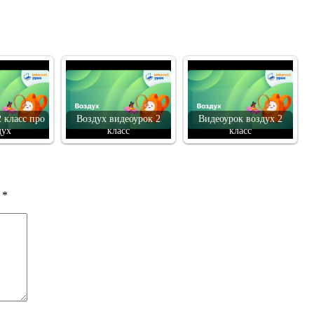
 класс про
Воздух видеоурок 2
Видеоурок воздух 2
дух
класс
класс
ы
*