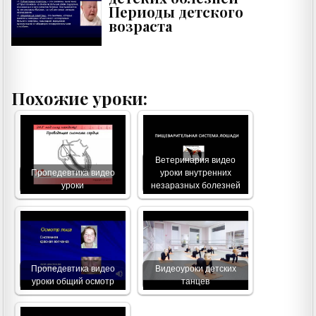
Периоды детского
возраста
Похожие уроки:
Ветеринария видео
Пропедевтика видео
уроки внутренних
уроки
незаразных болезней
Пропедевтика видео
Видеоуроки детских
уроки общий осмотр
танцев