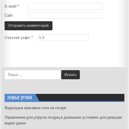
E-mail
*
Сайт
Current ye@r
*
S
e
a
r
c
НОВЫЕ УРОКИ
h
f
Видеоурок красивое соло на гитаре
o
Упражнения для упругих ягодиц в домашних условиях для девушек
r
видео уроки
: