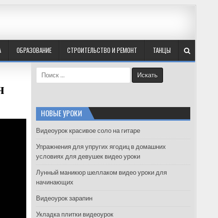
А
ОБРАЗОВАНИЕ
СТРОИТЕЛЬСТВО И РЕМОНТ
ТАНЦЫ
S
e
я
a
r
c
НОВЫЕ УРОКИ
h
f
Видеоурок красивое соло на гитаре
o
Упражнения для упругих ягодиц в домашних
r
условиях для девушек видео уроки
:
Лунный маникюр шеллаком видео уроки для
начинающих
Видеоурок зарапин
Укладка плитки видеоурок