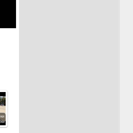
еки
оки