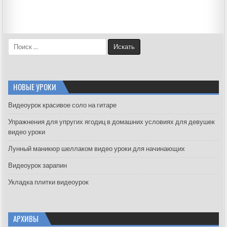
S
e
a
r
c
НОВЫЕ УРОКИ
h
f
Видеоурок красивое соло на гитаре
o
Упражнения для упругих ягодиц в домашних условиях для девушек
r
видео уроки
:
Лунный маникюр шеллаком видео уроки для начинающих
Видеоурок зарапин
Укладка плитки видеоурок
АРХИВЫ